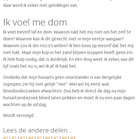
daar word ik zeker niet gelukkiger van.
Ik voel me dom
Ik voel mezelf laf en dom. Waarom lukt het mij niet om het zelf te
doen? Waarom kan ik dit gevecht niet in mijn eentje aangaan?
Waarom zou ik die risico’s willen? Ik ben boos op mezelf dat het mij
niet lukt. Maar mijn kop in het zand blijven stoppen heeft geen zin.
Ik heb hulp nodig, dat is duidelijk. En één ding weet ik zeker, van dit
lijf zoals het nu is, wil ik af. Ik haat het.
Ondanks dat mijn huisarts geen voorstander is van dergelijke
ingrepen, zei hij niet gelijk “nee”. Wel wil hij eerst wat
bloedonderzoeken afwachten. Dus heb ik direct de dag na mijn
huisartsenbezoek bloed laten prikken en moet ik nu een paar dagen
wachten op de uitslag.
Wordt vervolgd…
Lees de andere delen…
#1
|
#2
|
#3
|
#4
|
#5
|
#6
|
#7
|
#8
|
#9