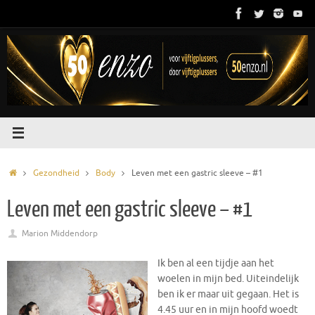
Ga
naar
de
inhoud
Home
Gezondheid
Body
Leven met een gastric sleeve – #1
Leven met een gastric sleeve – #1
Marion Middendorp
Ik ben al een tijdje aan het
woelen in mijn bed. Uiteindelijk
ben ik er maar uit gegaan. Het is
4.45 uur en in mijn hoofd woedt