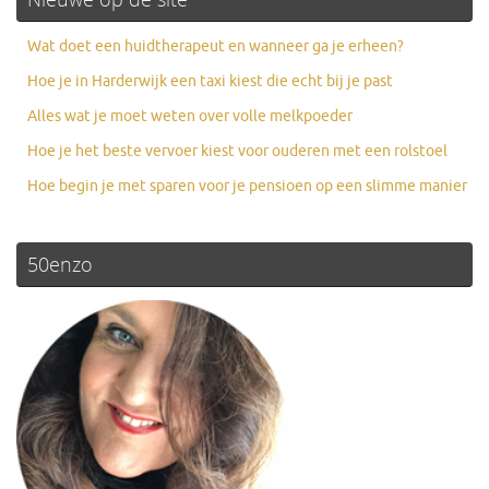
Wat doet een huidtherapeut en wanneer ga je erheen?
Hoe je in Harderwijk een taxi kiest die echt bij je past
Alles wat je moet weten over volle melkpoeder
Hoe je het beste vervoer kiest voor ouderen met een rolstoel
Hoe begin je met sparen voor je pensioen op een slimme manier
50enzo