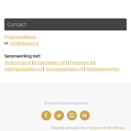
Contact
Privacyverklaring
M:
info@50enzo.nl
Samenwerking met:
Oudersenzo.nl
|
Kinderliedjes.info
|
Peuterenl.nl
|
Vadersenmoeders.nl
|
Vrouwenverhalen.nl
|
Afscheidenverlies
© Insert Internetuitgeverij
Mogelijk gemaakt door
Tempera
&
WordPress.