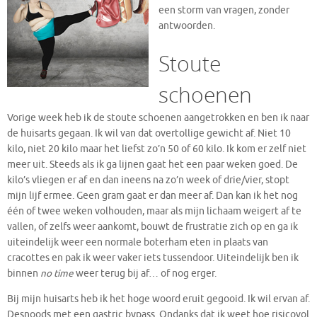
een storm van vragen, zonder
antwoorden.
Stoute
schoenen
Vorige week heb ik de stoute schoenen aangetrokken en ben ik naar
de huisarts gegaan. Ik wil van dat overtollige gewicht af. Niet 10
kilo, niet 20 kilo maar het liefst zo’n 50 of 60 kilo. Ik kom er zelf niet
meer uit. Steeds als ik ga lijnen gaat het een paar weken goed. De
kilo’s vliegen er af en dan ineens na zo’n week of drie/vier, stopt
mijn lijf ermee. Geen gram gaat er dan meer af. Dan kan ik het nog
één of twee weken volhouden, maar als mijn lichaam weigert af te
vallen, of zelfs weer aankomt, bouwt de frustratie zich op en ga ik
uiteindelijk weer een normale boterham eten in plaats van
cracottes en pak ik weer vaker iets tussendoor. Uiteindelijk ben ik
binnen
no time
weer terug bij af… of nog erger.
Bij mijn huisarts heb ik het hoge woord eruit gegooid. Ik wil ervan af.
Desnoods met een gastric bypass. Ondanks dat ik weet hoe risicovol