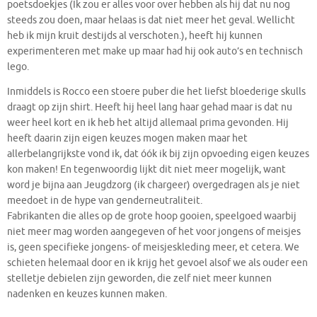
poetsdoekjes (Ik zou er alles voor over hebben als hij dat nu nog
steeds zou doen, maar helaas is dat niet meer het geval. Wellicht
heb ik mijn kruit destijds al verschoten.), heeft hij kunnen
experimenteren met make up maar had hij ook auto’s en technisch
lego.
Inmiddels is Rocco een stoere puber die het liefst bloederige skulls
draagt op zijn shirt. Heeft hij heel lang haar gehad maar is dat nu
weer heel kort en ik heb het altijd allemaal prima gevonden. Hij
heeft daarin zijn eigen keuzes mogen maken maar het
allerbelangrijkste vond ik, dat óók ik bij zijn opvoeding eigen keuzes
kon maken! En tegenwoordig lijkt dit niet meer mogelijk, want
word je bijna aan Jeugdzorg (ik chargeer) overgedragen als je niet
meedoet in de hype van genderneutraliteit.
Fabrikanten die alles op de grote hoop gooien, speelgoed waarbij
niet meer mag worden aangegeven of het voor jongens of meisjes
is, geen specifieke jongens- of meisjeskleding meer, et cetera. We
schieten helemaal door en ik krijg het gevoel alsof we als ouder een
stelletje debielen zijn geworden, die zelf niet meer kunnen
nadenken en keuzes kunnen maken.