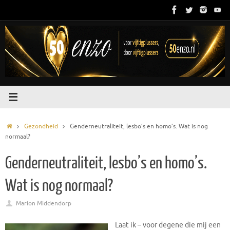
Ga
naar
de
inhoud
Home
Gezondheid
Genderneutraliteit, lesbo’s en homo’s. Wat is nog
normaal?
Genderneutraliteit, lesbo’s en homo’s.
Wat is nog normaal?
Marion Middendorp
Laat ik – voor degene die mij een