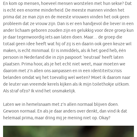
En kom op mensen, hoeveel mensen worstelen met hun sekse? Dat
is echt een enorme minderheid. De meeste mannen vinden het
prima dat ze man zijn en de meeste vrouwen vinden het ook geen
probleem dat ze vrouw zijn. Dan is er een handjevol die liever in een
ander lichaam geboren zouden zijn en gelukkig voor deze groep kun
je daar tegenwoordig iets aan laten doen. Maar… de groep die
totaal geen idee heeft wat hij of zij is en daarin ook geen keuze wil
maken, is echt minimaal. Er is inmiddels, als ik het goed heb, één
persoon in Nederland die in zijn paspoort ‘neutraal’ heeft laten
plaatsen. Prima hoor, als je het echt niet weet, maar moeten we
daarom met z’n allen ons aanpassen en in een identiteitscrisis
belanden omdat wij het toevallig wel weten? Moet ik daarom naar
de leuter van vreemde kerels kijken als ik mijn toilethokje uitkom.
Als straf ofzo? Ik vind het onsmakelijk.
Laten we in hemelsnaam met z’n allen normaal blijven doen.
Gewoon normaal. En als je daar anders over denkt, dan vind ik dat
helemaal prima, maar dring mij je mening niet op. Okay?