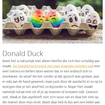
Donald Duck
Want het is natuurlijk niet alleen Netflix die zich hier schuldig aan
maakt.
De Donald Duck moest een paar maanden geleden ook
met
veel toeters en bellen laten weten dat er een lesbisch stel in
voorkwam.
So what
? Als het zonder al dat gejuich was gedaan, was
er niks aan de hand geweest, maar juist door de aandacht er zo op te
vestigen doe je net alsof het zo bijzonder is. Nope! Het maakt
namelijk totaal niet uit of je op mannen of vrouwen valt. Gewoon
niet. Maak er dan asjeblieft niet zo’n issue van en duw het niet op
die manier door mijn strot. Want daar heb ik dus wel een hekel aan.