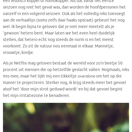
één lesbisch koppel of homokoppel. Als dat vanaf het eerste
seizoen nog niet het geval was, dan worden de hoofdpersonen het
vanzelf in een volgend seizoen. Ook als het volledig niks toevoegt
aan de verhaallijn (soms zelfs daar haaks opstaat) gebeurt het nog
wel. Ik begin bijna te geloven dat je niet meer meetelt als je
‘gewoon’ hetero bent. Maar laten we het even heel duidelijk
stellen, dat hetero echt nog steeds de norm is en het meest
voorkomt. Zo zit de natuur nou eenmaal in elkaar. Mannetje,
vrouwtje, kindje.
Als je Netflix mag geloven bestaat de wereld voor zo’n beetje 50
procent uit mensen die op hetzelfde geslacht vallen. Nogmaals, niks
mis mee, maar het lijkt mij een tikkeltje
overdone
om het op die
manier te projecteren. Sterker nog, ik krijg steeds meer het gevoel
alsof het ‘door mijn strot geduwd wordt’ en bij dat gevoel begint
het mijn irritatiezone te benaderen.