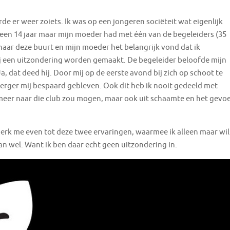
e er weer zoiets. Ik was op een jongeren sociëteit wat eigenlijk
geen 14 jaar maar mijn moeder had met één van de begeleiders (35
naar deze buurt en mijn moeder het belangrijk vond dat ik
ij een uitzondering worden gemaakt. De begeleider beloofde mijn
a, dat deed hij. Door mij op de eerste avond bij zich op schoot te
s erger mij bespaard gebleven. Ook dit heb ik nooit gedeeld met
 meer naar die club zou mogen, maar ook uit schaamte en het gevoe
 beperk me even tot deze twee ervaringen, waarmee ik alleen maar wil
n wel. Want ik ben daar echt geen uitzondering in.