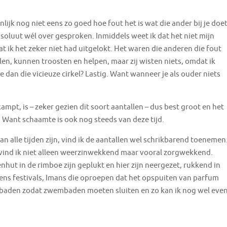
enlijk nog niet eens zo goed hoe fout het is wat die ander bij je doet
bsoluut wél over gesproken. Inmiddels weet ik dat het niet mijn
at ik het zeker niet had uitgelokt. Het waren die anderen die fout
len, kunnen troosten en helpen, maar zij wisten niets, omdat ik
je dan die vicieuze cirkel? Lastig. Want wanneer je als ouder niets
mpt, is – zeker gezien dit soort aantallen – dus best groot en het
t. Want schaamte is ook nog steeds van deze tijd.
alle tijden zijn, vind ik de aantallen wel schrikbarend toenemen
 vind ik niet alleen weerzinwekkend maar vooral zorgwekkend.
nhut in de rimboe zijn geplukt en hier zijn neergezet, rukkend in
dens festivals, Imans die oproepen dat het opspuiten van parfum
mbaden zodat zwembaden moeten sluiten en zo kan ik nog wel eve