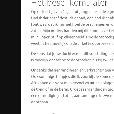
Het besef komt later
Op de leeftijd van 14 jaar of jonger, besef je eig
Had ik dat besef destijds gehad, dan had ik er a
fout was, dat ik mij niet hoefde te schamen en d
zaten. Mijn ouders hadden mij dit kunnen vertel
mijn lippen stijf op elkaar hield. Hoe doorbreek 
weet, is het moeilijk om de cirkel te doorbreken.
De kans dat jouw dochter met dit soort dingen ka
is moeilijk dat taboe te doorbreken als zij zwijg
Ondanks dat aanrandingen en verkrachtingen van 
Ook sommige filmpjes die ik voorbij zie komen,
Afrikanen die voor mijn gevoel zo uit een plagge
de trein of in de berm. Groepsaanrandingen tij
een uitnodiging is tot…, aanrandingen in zwe
doorgaan.