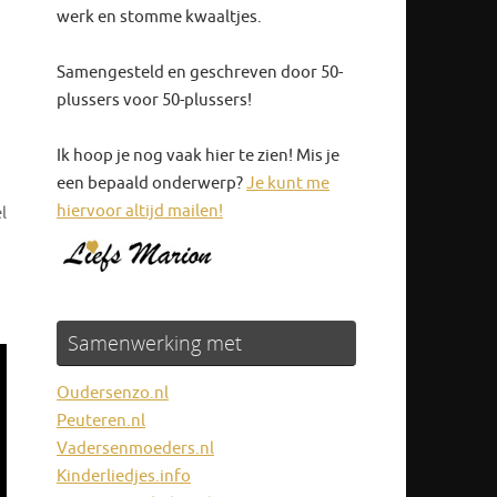
werk en stomme kwaaltjes.
Samengesteld en geschreven door 50-
plussers voor 50-plussers!
Ik hoop je nog vaak hier te zien! Mis je
een bepaald onderwerp?
Je kunt me
hiervoor altijd mailen!
l
Samenwerking met
Oudersenzo.nl
Peuteren.nl
Vadersenmoeders.nl
Kinderliedjes.info