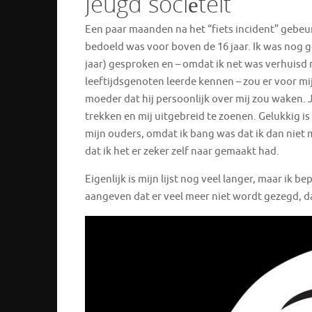
Jeugd sociëteit
Een paar maanden na het “fiets incident” gebeurd
bedoeld was voor boven de 16 jaar. Ik was nog 
jaar) gesproken en – omdat ik net was verhuisd 
leeftijdsgenoten leerde kennen – zou er voor m
moeder dat hij persoonlijk over mij zou waken. J
trekken en mij uitgebreid te zoenen. Gelukkig i
mijn ouders, omdat ik bang was dat ik dan niet
dat ik het er zeker zelf naar gemaakt had.
Eigenlijk is mijn lijst nog veel langer, maar ik
aangeven dat er veel meer niet wordt gezegd, da