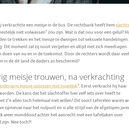
ij verkrachtte een meisje in de bus. De rechtbank heeft hem
slecht
eestelijk niet volwassen” zou zijn. Wat is dat nou voor een gelul? Hi
en te trekken en het meisje te dwingen tot seksuele handelingen.
g. Dit moment zal zij nooit vergeten en altijd met zich meedragen.
en doen van nu en in de toekomst. Door de rechters wordt daar vee
 in de dit land de daders zo beschermd?
rig meisje trouwen, na verkrachting
minderjarig meisje oplossen met huwelijk
“. Eerst verkracht hij haar
orden. De kans dat het slachtoffer hier zelf iets over heeft te
et z’n allen toch helemaal niet willen? Dit soort taferelen waren w
e opnieuw naar het nulpunt en is alle strijd van de afgelopen jare
ijk weer monddood achter het aanrecht met een tafellaken over
 zijn. Nee toch?!