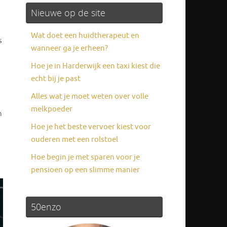
Nieuwe op de site
Wat doet een huidtherapeut en
s
wanneer ga je erheen?
Hoe je in Harderwijk een taxi kiest die
echt bij je past
Alles wat je moet weten over volle
melkpoeder
n
Hoe je het beste vervoer kiest voor
ouderen met een rolstoel
Hoe begin je met sparen voor je
pensioen op een slimme manier
50enzo