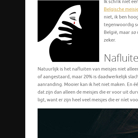
Ik schrik niet ee
Belgische meisje
niet, ik ben hoog
tegenwoordig sch
België, maar
so
zeker.
Nafluit
Natuurlijk is het nafluiten van meisjes niet al
of aangestaard, maar 20% is daadwerkelijk slac
aanranding. Mooier kan ik het niet maken. En één
dat zijn dan alleen de meisjes die er voor uit du
ligt, want er zijn heel veel meisjes die er níet v