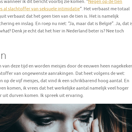
ns wanneer ik dit bericht voorbij zie komen. “
Negen op de tien
s al slachtoffer van seksuele intimidatie
“. Het verbaast me totaal
uit verbaast dat het geen tien van de tien is. Het is namelijk
ering en inslag. En roep nu niet: “Ja, maar dat is België”. Ja, dat i
 what
? Denk je echt dat het hier in Nederland beter is? Nee toch
en
leen van deze tijd en worden meisjes door de eeuwen heen nagekeke
htoffer van ongewenste aanrakingen. Dat heet volgens de wet:
 op de vijf meisjes, dat vind ik een schrikbarend hoog aantal. En
rven komen, ik vrees dat het werkelijke aantal namelijk veel hoger
oor uit durven komen. Ik spreek uit ervaring.