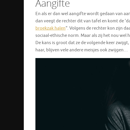
Aangifte
En als er dan wel aangifte wordt gedaan van aan
dan veegt de rechter dit van tafel en komt de ‘d
broekzak halen
“. Volgens de rechter kon zijn da
sociaal-ethische norm. Maar als zij het nou wel
De kans is groot dat ze de volgende keer zwijgt
haar, blijven vele andere meisjes ook zwijgen…