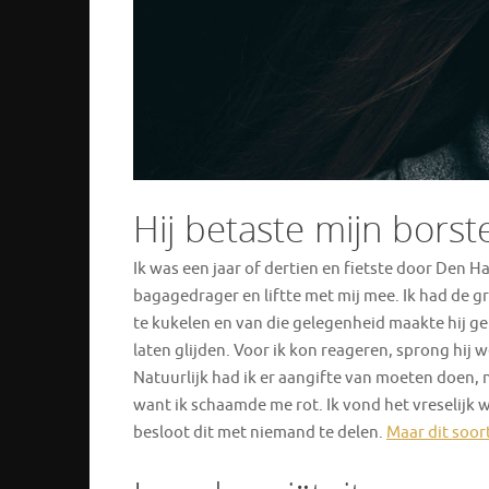
Hij betaste mijn borst
Ik was een jaar of dertien en fietste door Den H
bagagedrager en liftte met mij mee. Ik had de 
te kukelen en van die gelegenheid maakte hij ge
laten glijden. Voor ik kon reageren, sprong hij
Natuurlijk had ik er aangifte van moeten doen, n
want ik schaamde me rot. Ik vond het vreselijk 
besloot dit met niemand te delen.
Maar dit soo