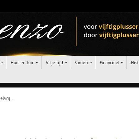
Huis en tuin
Vrije tijd
Samen
Financieel
Hist
elvrij…