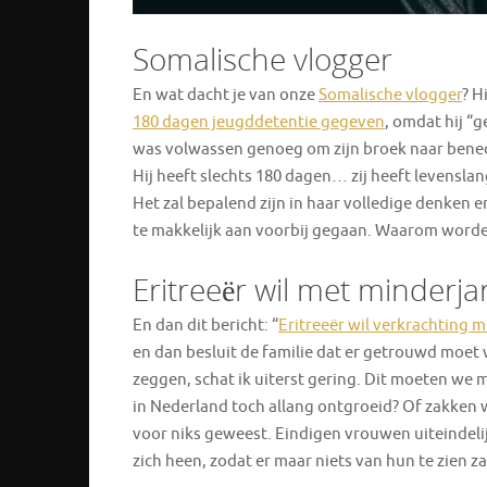
Somalische vlogger
En wat dacht je van onze
Somalische vlogger
? H
180 dagen jeugddetentie gegeven
, omdat hij “g
was volwassen genoeg om zijn broek naar bened
Hij heeft slechts 180 dagen… zij heeft levenslan
Het zal bepalend zijn in haar volledige denken 
te makkelijk aan voorbij gegaan. Waarom worden
Eritreeër wil met minderja
En dan dit bericht: “
Eritreeër wil verkrachting 
en dan besluit de familie dat er getrouwd moet w
zeggen, schat ik uiterst gering. Dit moeten we m
in Nederland toch allang ontgroeid? Of zakken w
voor niks geweest. Eindigen vrouwen uiteindel
zich heen, zodat er maar niets van hun te zien zal