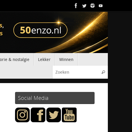
orie & nostalgie
Lekker
Winnen
Zoeken naar
Zoeken
Social Media