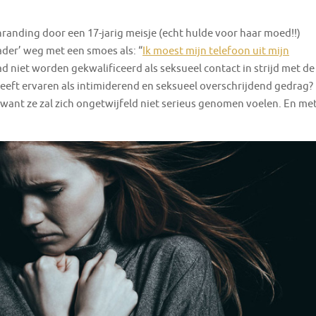
randing door een 17-jarig meisje (echt hulde voor haar moed!!)
ader’ weg met een smoes als: “
Ik moest mijn telefoon uit mijn
ad niet worden gekwalificeerd als seksueel contact in strijd met de
 heeft ervaren als intimiderend en seksueel overschrijdend gedrag?
, want ze zal zich ongetwijfeld niet serieus genomen voelen. En me