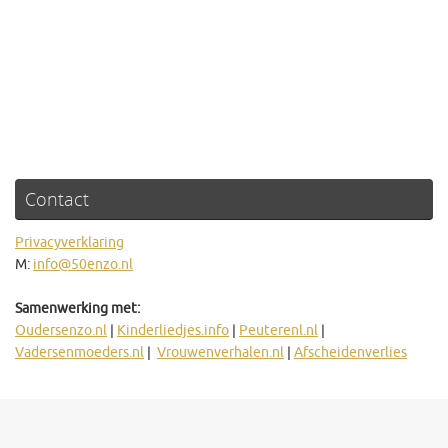
Contact
Privacyverklaring
M:
info@50enzo.nl
Samenwerking met:
Oudersenzo.nl
|
Kinderliedjes.info
|
Peuterenl.nl
|
Vadersenmoeders.nl
|
Vrouwenverhalen.nl
|
Afscheidenverlies