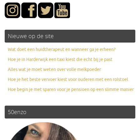
Nieuwe op de site
Wat doet een huidtherapeut en wanneer ga je erheen?
Hoe je in Harderwijk een taxi kiest die echt bij je past
Alles wat je moet weten over volle melkpoeder
Hoe je het beste vervoer kiest voor ouderen met een rolstoel
Hoe begin je met sparen voor je pensioen op een slimme manier
50enzo