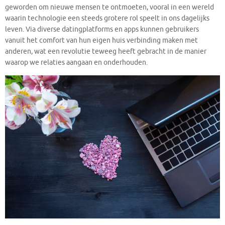
geworden om nieuwe mensen te ontmoeten, vooral in een wereld
waarin technologie een steeds grotere rol speelt in ons dagelijks
leven. Via diverse datingplatforms en apps kunnen gebruikers
vanuit het comfort van hun eigen huis verbinding maken met
anderen, wat een revolutie teweeg heeft gebracht in de manier
waarop we relaties aangaan en onderhouden.