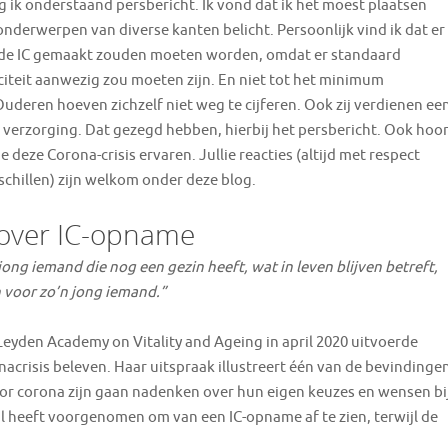
 ik onderstaand persbericht. Ik vond dat ik het moest plaatsen
nderwerpen van diverse kanten belicht. Persoonlijk vind ik dat er
 de IC gemaakt zouden moeten worden, omdat er standaard
iteit aanwezig zou moeten zijn. En niet tot het minimum
uderen hoeven zichzelf niet weg te cijferen. Ook zij verdienen ee
verzorging. Dat gezegd hebben, hierbij het persbericht. Ook hoo
ie deze Corona-crisis ervaren. Jullie reacties (altijd met respect
schillen) zijn welkom onder deze blog.
over IC-opname
ong iemand die nog een gezin heeft, wat in leven blijven betreft,
n voor zo’n jong iemand.”
 Leyden Academy on Vitality and Ageing in april 2020 uitvoerde
onacrisis beleven. Haar uitspraak illustreert één van de bevindinge
oor corona zijn gaan nadenken over hun eigen keuzes en wensen bi
al heeft voorgenomen om van een IC-opname af te zien, terwijl de