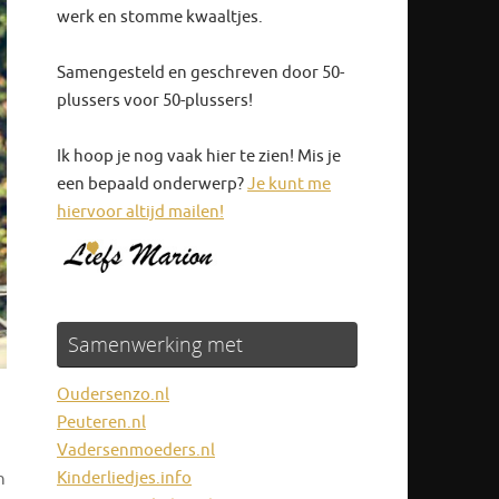
werk en stomme kwaaltjes.
Samengesteld en geschreven door 50-
plussers voor 50-plussers!
Ik hoop je nog vaak hier te zien! Mis je
een bepaald onderwerp?
Je kunt me
hiervoor altijd mailen!
Samenwerking met
Oudersenzo.nl
Peuteren.nl
Vadersenmoeders.nl
Kinderliedjes.info
n