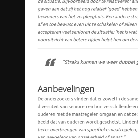
de situatie. Bijvoorbeeld door te relativeren:
gaven aan dat zij het nog relatief ‘goed’ hebbe
bewoners van het verpleeghuis. Een andere stra
af en toe bewust even uit te schakelen of allee
accepteren veel senioren de situatie: ‘het is wat
vooruitzicht van betere tijden helpt hen om dez
“Straks kunnen we weer dubbel 
Aanbevelingen
De onderzoekers vinden dat er zowel in de sam
diversiteit van senioren en hun verschillende er
ouderen met de maatregelen omgaan en dat ze z
beeld dat van ouderen wordt geschetst. Linden
beter overbrengen van specifieke maatregelen
van gevoelens van onzekerheid of angst.”