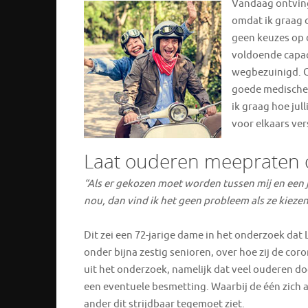
Vandaag ontving
omdat ik graag o
geen keuzes op
voldoende capac
wegbezuinigd. O
goede medische 
ik graag hoe jull
voor elkaars ver
Laat ouderen meepraten 
“Als er gekozen moet worden tussen mij en een j
nou, dan vind ik het geen probleem als ze kieze
Dit zei een 72-jarige dame in het onderzoek dat
onder bijna zestig senioren, over hoe zij de cor
uit het onderzoek, namelijk dat veel ouderen d
een eventuele besmetting. Waarbij de één zich 
ander dit strijdbaar tegemoet ziet.