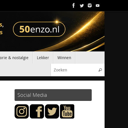
orie & nostalgie
Lekker
Winnen
Zoeken naar
Zoeken
Social Media