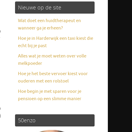
Nieuwe op de site
Wat doet een huidtherapeut en
wanneer ga je erheen?
n
Hoe je in Harderwijk een taxi kiest die
r
echt bij je past
Alles wat je moet weten over volle
melkpoeder
Hoe je het beste vervoer kiest voor
ouderen met een rolstoel
Hoe begin je met sparen voor je
pensioen op een slimme manier
n
j
50enzo