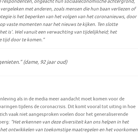
 alle respondenten, ongeacht hun sociaaleconomische achtergrond,
n vergeleken met anderen, zoals mensen die hun baan verliezen of
tegie is het beperken van het volgen van het coronanieuws, door
n op vaste momenten naar het nieuws te kijken. Ten slotte
 het is’. Wel vanuit een verwachting van tijdelijkheid; het
e tijd door te komen.”
genieten.”
(dame, 92 jaar oud)
enleving als in de media meer aandacht moet komen voor de
varingen tijdens de coronacrisis. Dit komt vooral tot uiting in hoe
ich vaak niet aangesproken voelen door het generaliserende
berg:
“Het erkennen van deze diversiteit kan ons helpen in het
, het ontwikkelen van toekomstige maatregelen en het voorkomen