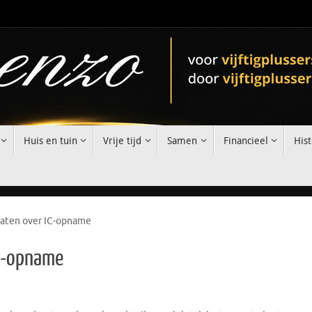
Huis en tuin
Vrije tijd
Samen
Financieel
Hist
aten over IC-opname
IC-opname