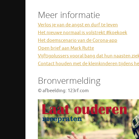
Meer informatie
Verlos je van de angst en durf te leven
Het nieuwe normaal is volstrekt #koekoek
Het doemscenario van de Corona-app
Open brief aan Mark Rutte
Vijftigplussers vooral bang dat hun naasten zi
Contact houden met de kleinkinderen tijdens h
Bronvermelding
© afbeelding: 123rf.com