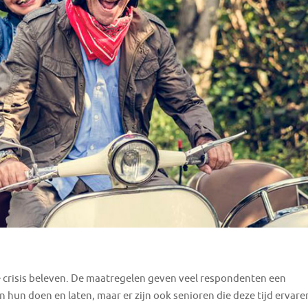
 de crisis beleven. De maatregelen geven veel respondenten een
in hun doen en laten, maar er zijn ook senioren die deze tijd ervare