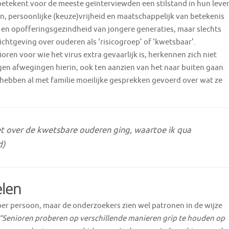
s betekent voor de meeste geïnterviewden een stilstand in hun leve
n, persoonlijke (keuze)vrijheid en maatschappelijk van betekenis
 en opofferingsgezindheid van jongere generaties, maar slechts
chtgeving over ouderen als ‘risicogroep’ of ‘kwetsbaar’.
ren voor wie het virus extra gevaarlijk is, herkennen zich niet
igen afwegingen hierin, ook ten aanzien van het naar buiten gaan
ebben al met familie moeilijke gesprekken gevoerd over wat ze
et over de kwetsbare ouderen ging, waartoe ik qua
d)
len
er persoon, maar de onderzoekers zien wel patronen in de wijze
“Senioren proberen op verschillende manieren grip te houden op