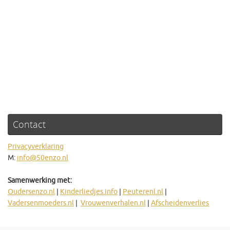
Contact
Privacyverklaring
M:
info@50enzo.nl
Samenwerking met:
Oudersenzo.nl
|
Kinderliedjes.info
|
Peuterenl.nl
|
Vadersenmoeders.nl
|
Vrouwenverhalen.nl
|
Afscheidenverlies