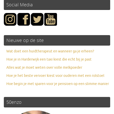
Social Media
Nieuwe op de site
Wat doet een huidtherapeut en wanneer ga je erheen?
Hoe je in Harderwijk een taxi kiest die echt bij je past
Alles wat je moet weten over volle melkpoeder
Hoe je het beste vervoer kiest voor ouderen met een rolstoel
Hoe begin je met sparen voor je pensioen op een slimme manier
50enzo