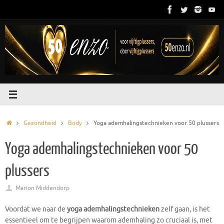
Ga
naar
de
inhoud
Home
Gezondheid
Body
Yoga ademhalingstechnieken voor 50 plussers
Yoga ademhalingstechnieken voor 50
plussers
Marion Middendorp
Voordat we naar de
yoga ademhalingstechnieken
zelf gaan, is het
essentieel om te begrijpen waarom ademhaling zo cruciaal is, met