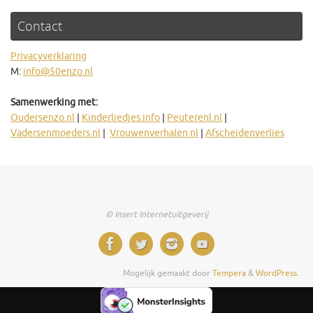
Contact
Privacyverklaring
M:
info@50enzo.nl
Samenwerking met:
Oudersenzo.nl
|
Kinderliedjes.info
|
Peuterenl.nl
|
Vadersenmoeders.nl
|
Vrouwenverhalen.nl
|
Afscheidenverlies
© Insert Internetuitgeverij
Mogelijk gemaakt door
Tempera
&
WordPress.