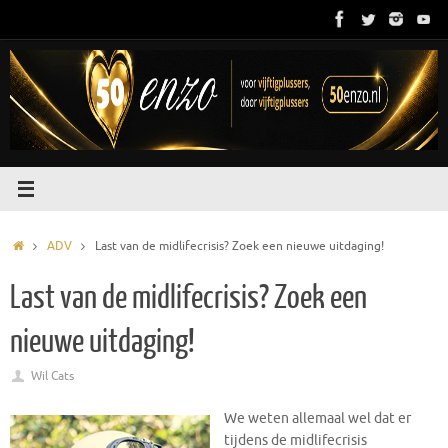
Ga
naar
de
inhoud
Home
ADV
Last van de midlifecrisis? Zoek een nieuwe uitdaging!
Last van de midlifecrisis? Zoek een
nieuwe uitdaging!
Wil Cats
We weten allemaal wel dat er
tijdens de midlifecrisis