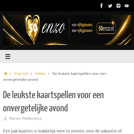
Ga
naar
de
inhoud
Home
Vrije tijd
Hobby
De leukste kaartspellen voor een
onvergetelijke avond
De leukste kaartspellen voor een
onvergetelijke avond
Marion Middendorp
Een pak kaarten is makkelijk mee te nemen, voor de vakantie of