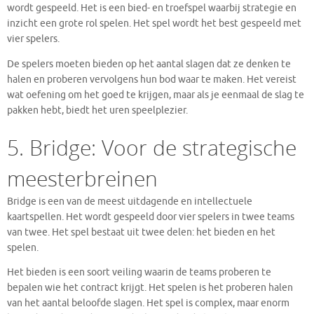
wordt gespeeld. Het is een bied- en troefspel waarbij strategie en
inzicht een grote rol spelen. Het spel wordt het best gespeeld met
vier spelers.
De spelers moeten bieden op het aantal slagen dat ze denken te
halen en proberen vervolgens hun bod waar te maken. Het vereist
wat oefening om het goed te krijgen, maar als je eenmaal de slag te
pakken hebt, biedt het uren speelplezier.
5. Bridge: Voor de strategische
meesterbreinen
Bridge is een van de meest uitdagende en intellectuele
kaartspellen. Het wordt gespeeld door vier spelers in twee teams
van twee. Het spel bestaat uit twee delen: het bieden en het
spelen.
Het bieden is een soort veiling waarin de teams proberen te
bepalen wie het contract krijgt. Het spelen is het proberen halen
van het aantal beloofde slagen. Het spel is complex, maar enorm