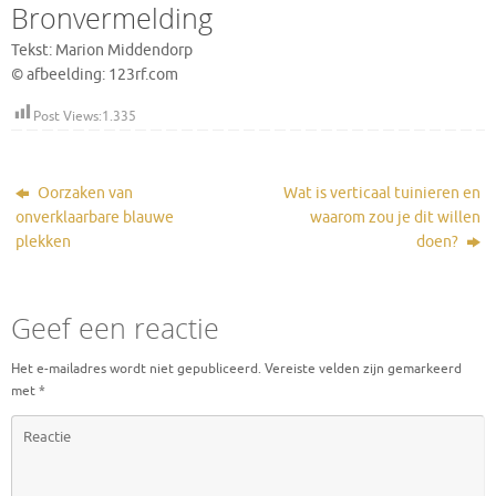
Bronvermelding
Tekst: Marion Middendorp
© afbeelding: 123rf.com
Post Views:
1.335
Oorzaken van
Wat is verticaal tuinieren en
onverklaarbare blauwe
waarom zou je dit willen
plekken
doen?
Geef een reactie
Het e-mailadres wordt niet gepubliceerd.
Vereiste velden zijn gemarkeerd
met
*