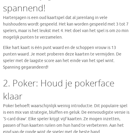
spannend!
Hartenjagen is een oud kaartspel dat al jarenlang in vele
huishoudens wordt gespeeld. Het kan worden gespeeld met 3 tot 7
spelers, maar is het leukst met 4. Het doel van het spel is om zo min
mogelijk punten te verzamelen.
Elke hart kaart is één punt waard en de schoppen vrouw is 13
punten waard. Je moet proberen deze kaarten te vermijden. De
speler met de laagste score aan het einde van het spel wint.
Spanning gegarandeerd!
2. Poker: Houd je pokerface
klaar
Poker behoeft waarschijnlijk weinig introductie. Dit populaire spel
is een mix van strategie, bluffen en geluk. De eenvoudigste versie is
‘5-card draw’. Elke speler krijgt vijf kaarten. Ze mogen inzetten,
passen of hun kaarten ruilen om hun hand te verbeteren. Aan het
eind van de ronde wint de speler met de beste hand.