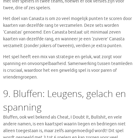
met vier spelers in twee teams, hoewel er ook versies zijn voor
twee, drie of zes spelers.
Het doel van Canasta is om zo veel mogelijk punten te scoren door
kaarten van dezelfde rang te verzamelen. Deze sets worden
‘Canastas’ genoemd. Een Canasta bestaat uit minimaal zeven
kaarten van dezelfde rang, en wanneer je een ‘zuivere’ Canasta
verzamelt (zonder jokers of tweeën), verdien je extra punten.
Het spel heeft een mix van strategie en geluk, wat zorgt voor
spanning en onvoorspelbaarheid. Samenwerking tussen teamleden
is cruciaal, waardoor het een geweldig spel is voor paren of
vriendengroepen.
9. Bluffen: Leugens, gelach en
spanning
Bluffen, ook wel bekend als Cheat, I Doubt It, Bullshit, en vele
andere namen, is een kaartspel waarin liegen en bedriegen niet
alleen toegestaan is, maar zelfs aangemoedigd wordt! Dit spel
wordt gespeeld met 3 tot 6 spelers en kan zorgen voor veel