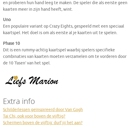
en proberen hun hand leeg te maken. De speler die als eerste geen
kaarten meer in zijn hand heeft, wint.
Uno
Een populaire variant op Crazy Eights, gespeeld met een speciaal
kaartspel. Het doel is om als eerste al je kaarten uit te spelen.
Phase 10
Dit is een rummy-achtig kaartspel waarbij spelers specifieke
combinaties van kaarten moeten verzamelen om te vorderen door
de 10 ‘fasen’ van het spel.
Extra info
Schilderlessen geïnspireerd door Van Gogh
Tai Chi, ook voor boven de vijftig?
Schermen boven de vijftig: durf jij het aan?