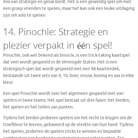
mix van strategie en geluk biedt. Het is een geweldig spel om met
een groep vrienden te spelen, maar het kan ook een leuke uitdaging
zijn om solo te spelen.
14. Pinochle: Strategie en
plezier verpakt in één spel!
Pinochle, ook wel bekend als binocle, is een trick-taking kaartspel
dat veel wordt gespeeld in de Verenigde Staten. Het is een
strategisch spel dat wordt gespeeld met een 48-kaartendek,
bestaande uit twee sets van 9, 10, boer, vrouw, koning en aas in elke
kleur.
Een spel Pinochle wordt over het algemeen gespeeld met vier
spelers in twee teams. Het spel bestaat uit drie fasen: het bieden,
het spelen en het tellen van punten.
Tijdens het bieden proberen spelers om het recht te krijgen om de
troefkleur te kiezen, gebaseerd op de sterkte van hun hand. Tijdens
het spelen, proberen de spelers tricks te winnen en bepaalde