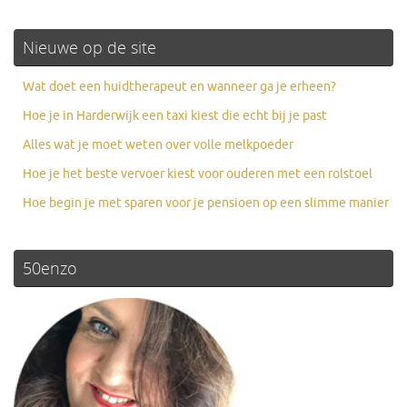
Nieuwe op de site
Wat doet een huidtherapeut en wanneer ga je erheen?
Hoe je in Harderwijk een taxi kiest die echt bij je past
Alles wat je moet weten over volle melkpoeder
Hoe je het beste vervoer kiest voor ouderen met een rolstoel
Hoe begin je met sparen voor je pensioen op een slimme manier
50enzo