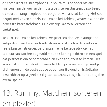
op computers en smartphones. In Solitaire is het doel om alle
kaarten naar de vier funderingsstapels te verplaatsen, gesorteerd
op soort en rang in oplopende volgorde van aas tot koning. Het spel
begint met zeven stapels kaarten op het tableau, waarvan alleen de
bovenste kaart zichtbaar is. De overige kaarten vormen een
trekstapel.
Je kunt kaarten op het tableau verplaatsen door ze in aflopende
volgorde en met afwisselende kleuren te stapelen. Je kunt een
reeks kaarten als groep verplaatsen, en elke lege plek op het
tableau kan worden opgevuld met een koning. Solitaire is een spel
dat perfect is om te ontspannen en even tot jezelf te komen. Het
vereist strategisch denken, maar het tempo is rustig en je kunt je
tijd nemen om de beste zet te bedenken. Bovendien is Solitaire
beschikbaar op vrijwel elk digitaal apparaat, dus je kunt het altijd en
overal spelen.
13. Rummy: Matchen, sorteren
en plezier!