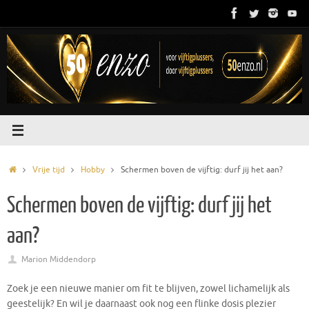
Ga
naar
de
inhoud
Home
Vrije tijd
Hobby
Schermen boven de vijftig: durf jij het aan?
Schermen boven de vijftig: durf jij het
aan?
Marion Middendorp
Zoek je een nieuwe manier om fit te blijven, zowel lichamelijk als
geestelijk? En wil je daarnaast ook nog een flinke dosis plezier