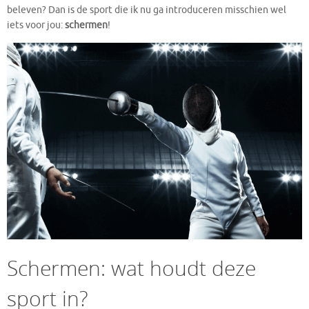
beleven? Dan is de sport die ik nu ga introduceren misschien wel
iets voor jou:
schermen
!
Schermen: wat houdt deze
sport in?