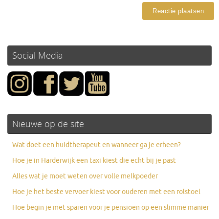
Social Media
Nieuwe op de site
Wat doet een huidtherapeut en wanneer ga je erheen?
Hoe je in Harderwijk een taxi kiest die echt bij je past
Alles wat je moet weten over volle melkpoeder
Hoe je het beste vervoer kiest voor ouderen met een rolstoel
Hoe begin je met sparen voor je pensioen op een slimme manier