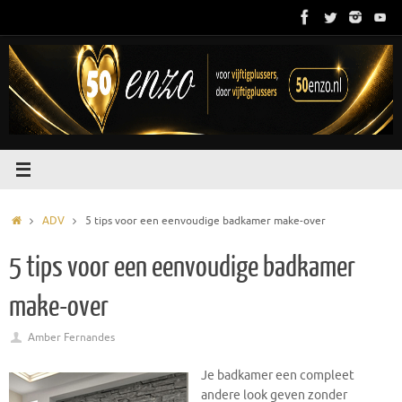
Ga
naar
de
inhoud
Home
ADV
5 tips voor een eenvoudige badkamer make-over
5 tips voor een eenvoudige badkamer
make-over
Amber Fernandes
Je badkamer een compleet
andere look geven zonder