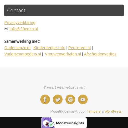
Contact
Privacyverklaring
M:
info@50enzo.nl
Samenwerking met:
Oudersenzo.nl
|
Kinderliedjes.info
|
Peuterenl.nl
|
Vadersenmoeders.nl
|
Vrouwenverhalen.nl
|
Afscheidenverlies
© Insert Internetuitgeverij
Mogelijk gemaakt door
Tempera
&
WordPress.