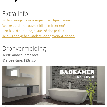
Extra info
Zo lang mogelijk in je eigen huis blijven wonen
Welke gordijnen passen bij mijn interieur?
Een hip interieur na je 50e: zó doe je dat!
Je huis een geheel andere look geven? 4 ideeën!
Bronvermelding
Tekst: Amber Fernandes
© afbeelding: 123rf.com