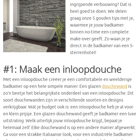
ingrijpende verbouwing? Dat is
heel goed te doen. We delen
graag onze 5 gouden tips met je,
waarmee je jouw badkamer
binnen no-time een complete
make-over geeft. Zo waan je je
direct in de badkamer van een 5-
sterrenhotel!
#1: Maak een inloopdouche
Met een inloopdouche creëer je een comfortabele en weelderige
badkamer op een hele simpele manier. Een glazen
douchewand
is
zo’n beetje het belangrijkste onderdeel van een inloopdouche. Dit
soort douchewanden zijn in verschillende soorten en designs
verkrijgbaar. Wat je budget ook is: een inloopdouche heb je al voor
en klein prijsje. Een glazen douchewand geeft je badkamer een luxe
uitstraling. Welk uiterlijk jouw inloopdouche krijgt, bepaal je
helemaal zelf. Elke douchewand is op een andere manier afgewerkt.
Ga voor een strakke Italiaanse look, voor een industriële badkamer