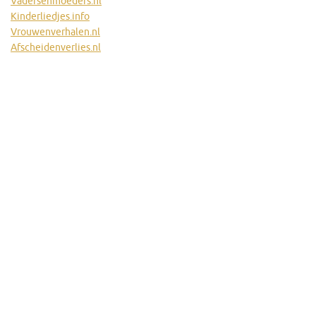
Vadersenmoeders.nl
Kinderliedjes.info
Vrouwenverhalen.nl
Afscheidenverlies.nl