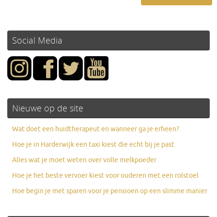
Social Media
Nieuwe op de site
Wat doet een huidtherapeut en wanneer ga je erheen?
Hoe je in Harderwijk een taxi kiest die echt bij je past
Alles wat je moet weten over volle melkpoeder
Hoe je het beste vervoer kiest voor ouderen met een rolstoel
Hoe begin je met sparen voor je pensioen op een slimme manier