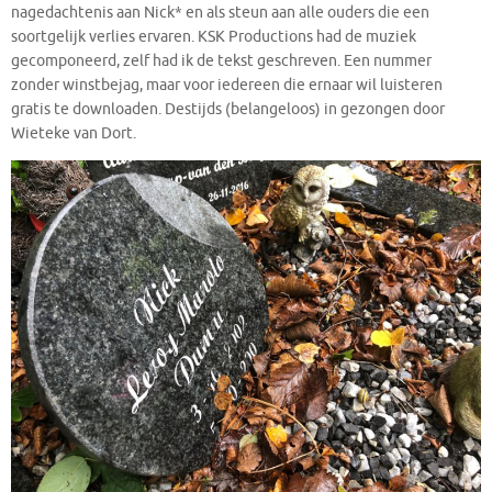
nagedachtenis aan Nick* en als steun aan alle ouders die een
soortgelijk verlies ervaren. KSK Productions had de muziek
gecomponeerd, zelf had ik de tekst geschreven. Een nummer
zonder winstbejag, maar voor iedereen die ernaar wil luisteren
gratis te downloaden. Destijds (belangeloos) in gezongen door
Wieteke van Dort.