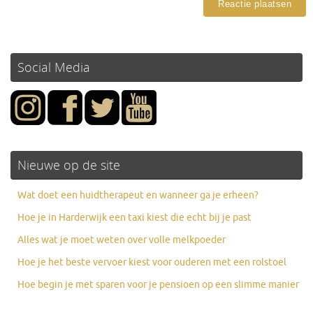
Social Media
Nieuwe op de site
Wat doet een huidtherapeut en wanneer ga je erheen?
Hoe je in Harderwijk een taxi kiest die echt bij je past
Alles wat je moet weten over volle melkpoeder
Hoe je het beste vervoer kiest voor ouderen met een rolstoel
Hoe begin je met sparen voor je pensioen op een slimme manier