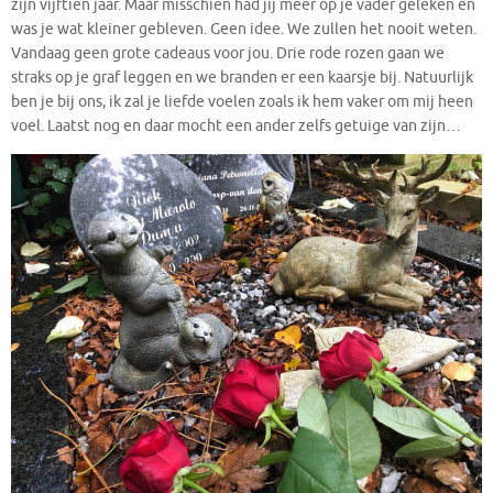
zijn vijftien jaar. Maar misschien had jij meer op je vader geleken en
was je wat kleiner gebleven. Geen idee. We zullen het nooit weten.
Vandaag geen grote cadeaus voor jou. Drie rode rozen gaan we
straks op je graf leggen en we branden er een kaarsje bij. Natuurlijk
ben je bij ons, ik zal je liefde voelen zoals ik hem vaker om mij heen
voel. Laatst nog en daar mocht een ander zelfs getuige van zijn…