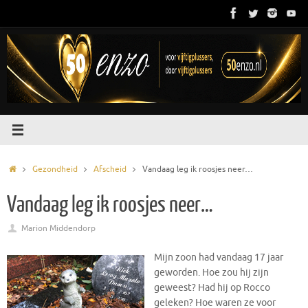
Ga
naar
de
inhoud
Home
Gezondheid
Afscheid
Vandaag leg ik roosjes neer…
Vandaag leg ik roosjes neer…
Marion Middendorp
Mijn zoon had vandaag 17 jaar
geworden. Hoe zou hij zijn
geweest? Had hij op Rocco
geleken? Hoe waren ze voor