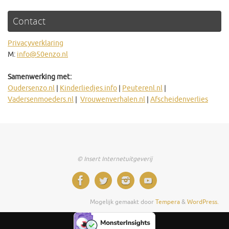
Contact
Privacyverklaring
M:
info@50enzo.nl
Samenwerking met:
Oudersenzo.nl
|
Kinderliedjes.info
|
Peuterenl.nl
|
Vadersenmoeders.nl
|
Vrouwenverhalen.nl
|
Afscheidenverlies
© Insert Internetuitgeverij
Mogelijk gemaakt door
Tempera
&
WordPress.