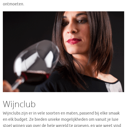
ontmoeten.
Wijnclub
Wijnclubs zijn er in vele soorten en maten, passend bij elke smaak
en elk budget. Ze bieden unieke mogelijkheden om vanuit je luie
stoel wijnen van over de hele wereld te proeven, en wie weet vind