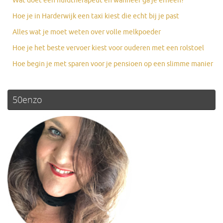
Wat doet een huidtherapeut en wanneer ga je erheen?
Hoe je in Harderwijk een taxi kiest die echt bij je past
Alles wat je moet weten over volle melkpoeder
Hoe je het beste vervoer kiest voor ouderen met een rolstoel
Hoe begin je met sparen voor je pensioen op een slimme manier
50enzo