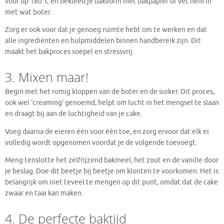
voor op 180°C en bekleed je bakvorm met bakpapier of vet hem in
met wat boter.
Zorg er ook voor dat je genoeg ruimte hebt om te werken en dat
alle ingrediënten en hulpmiddelen binnen handbereik zijn. Dit
maakt het bakproces soepel en stressvrij.
3. Mixen maar!
Begin met het romig kloppen van de boter en de suiker. Dit proces,
ook wel ‘creaming’ genoemd, helpt om lucht in het mengsel te slaan
en draagt bij aan de luchtigheid van je cake.
Voeg daarna de eieren één voor één toe, en zorg ervoor dat elk ei
volledig wordt opgenomen voordat je de volgende toevoegt.
Meng tenslotte het zelfrijzend bakmeel, het zout en de vanille door
je beslag. Doe dit beetje bij beetje om klonten te voorkomen. Het is
belangrijk om niet teveel te mengen op dit punt, omdat dat de cake
zwaar en taai kan maken.
4. De perfecte baktijd