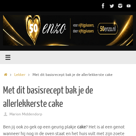
Ga
naar
de
inhoud
Home
Lekker
Met dit basisrecept bak je de allerlekkerste cake
Met dit basisrecept bak je de
allerlekkerste cake
Marion Middendorp
Ben jij ook zo gek op een geurig plakje
cake
? Het is al een genot
wanneer hij nog in de oven staat en het huis vult met zijn zoete