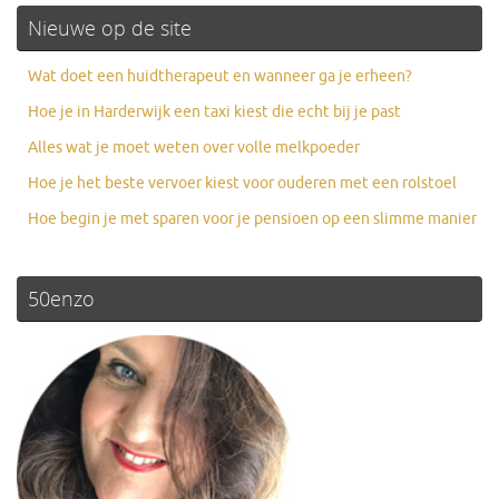
Nieuwe op de site
Wat doet een huidtherapeut en wanneer ga je erheen?
Hoe je in Harderwijk een taxi kiest die echt bij je past
Alles wat je moet weten over volle melkpoeder
Hoe je het beste vervoer kiest voor ouderen met een rolstoel
Hoe begin je met sparen voor je pensioen op een slimme manier
50enzo