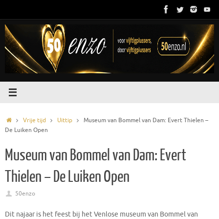
Ga
naar
de
inhoud
Home
Vrije tijd
Uittip
Museum van Bommel van Dam: Evert Thielen –
De Luiken Open
Museum van Bommel van Dam: Evert
Thielen – De Luiken Open
50enzo
Dit najaar is het feest bij het Venlose museum van Bommel van