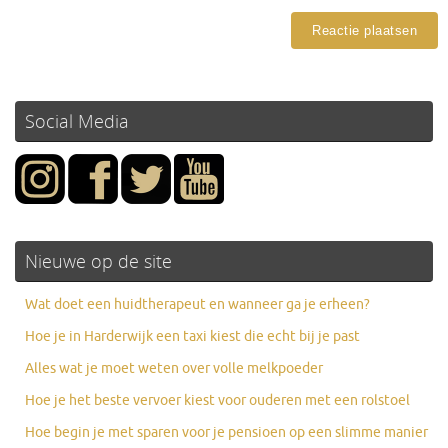
Social Media
Nieuwe op de site
Wat doet een huidtherapeut en wanneer ga je erheen?
Hoe je in Harderwijk een taxi kiest die echt bij je past
Alles wat je moet weten over volle melkpoeder
Hoe je het beste vervoer kiest voor ouderen met een rolstoel
Hoe begin je met sparen voor je pensioen op een slimme manier