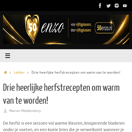
Ga
naar
de
inhoud
Home
Lekker
Drie heerlijke herfstrecepten om warm van te worden!
Drie heerlijke herfstrecepten om warm
van te worden!
Marion Middendorp
De herfst is een seizoen vol warme kleuren, knisperende bladeren
onder je voeten, en een koele bries die je verwelkomt wanneer je