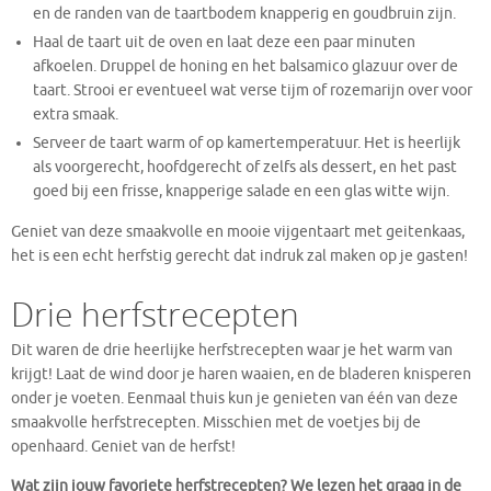
en de randen van de taartbodem knapperig en goudbruin zijn.
Haal de taart uit de oven en laat deze een paar minuten
afkoelen. Druppel de honing en het balsamico glazuur over de
taart. Strooi er eventueel wat verse tijm of rozemarijn over voor
extra smaak.
Serveer de taart warm of op kamertemperatuur. Het is heerlijk
als voorgerecht, hoofdgerecht of zelfs als dessert, en het past
goed bij een frisse, knapperige salade en een glas witte wijn.
Geniet van deze smaakvolle en mooie vijgentaart met geitenkaas,
het is een echt herfstig gerecht dat indruk zal maken op je gasten!
Drie herfstrecepten
Dit waren de drie heerlijke herfstrecepten waar je het warm van
krijgt! Laat de wind door je haren waaien, en de bladeren knisperen
onder je voeten. Eenmaal thuis kun je genieten van één van deze
smaakvolle herfstrecepten. Misschien met de voetjes bij de
openhaard. Geniet van de herfst!
Wat zijn jouw favoriete herfstrecepten? We lezen het graag in de