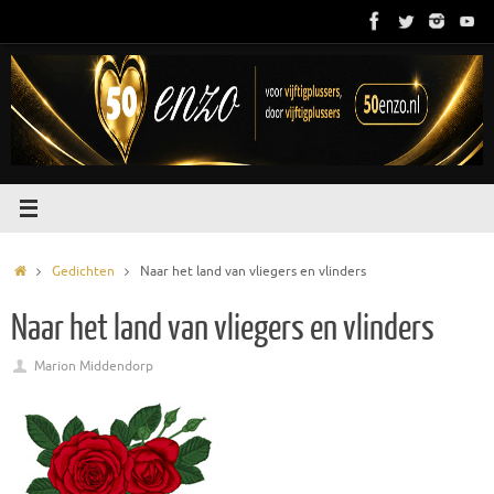
Ga
naar
de
inhoud
Home
Gedichten
Naar het land van vliegers en vlinders
Naar het land van vliegers en vlinders
Marion Middendorp