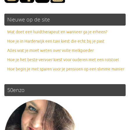
Nieuwe op de site
Wat doet een huidtherapeut en wanneer ga je erheen?
Hoe je in Harderwijk een taxi kiest die echt bij je past
Alles wat je moet weten over volle melkpoeder
Hoe je het beste vervoer kiest voor ouderen met een rolstoel
Hoe begin je met sparen voor je pensioen op een slimme manier
50enzo