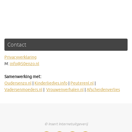
Contact
Privacyverklaring
M:
info@50enzo.nl
Samenwerking met:
Oudersenzo.nl
|
Kinderliedjes.info
|
Peuterenl.nl
|
Vadersenmoeders.nl
|
Vrouwenverhalen.nl
|
Afscheidenverlies
© Insert Internetuitgeverij