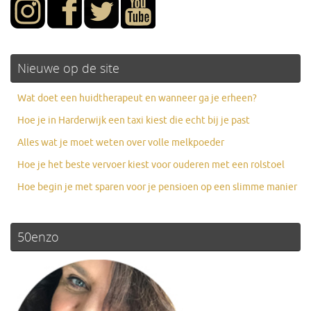
Nieuwe op de site
Wat doet een huidtherapeut en wanneer ga je erheen?
Hoe je in Harderwijk een taxi kiest die echt bij je past
Alles wat je moet weten over volle melkpoeder
Hoe je het beste vervoer kiest voor ouderen met een rolstoel
Hoe begin je met sparen voor je pensioen op een slimme manier
50enzo