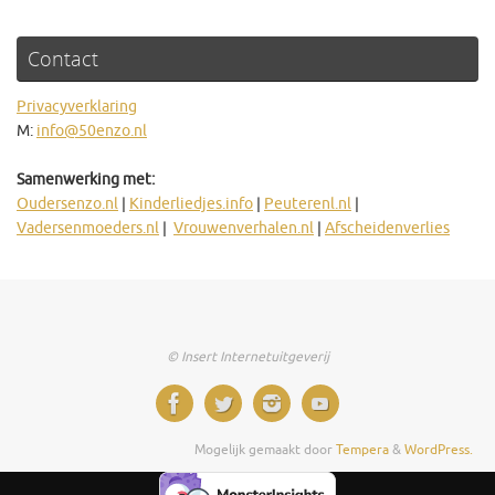
Contact
Privacyverklaring
M:
info@50enzo.nl
Samenwerking met:
Oudersenzo.nl
|
Kinderliedjes.info
|
Peuterenl.nl
|
Vadersenmoeders.nl
|
Vrouwenverhalen.nl
|
Afscheidenverlies
© Insert Internetuitgeverij
Mogelijk gemaakt door
Tempera
&
WordPress.