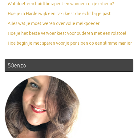
Wat doet een huidtherapeut en wanneer ga je erheen?
Hoe je in Harderwijk een taxi kiest die echt bij je past
Alles wat je moet weten over volle melkpoeder
Hoe je het beste vervoer kiest voor ouderen met een rolstoel
Hoe begin je met sparen voor je pensioen op een slimme manier
50enzo