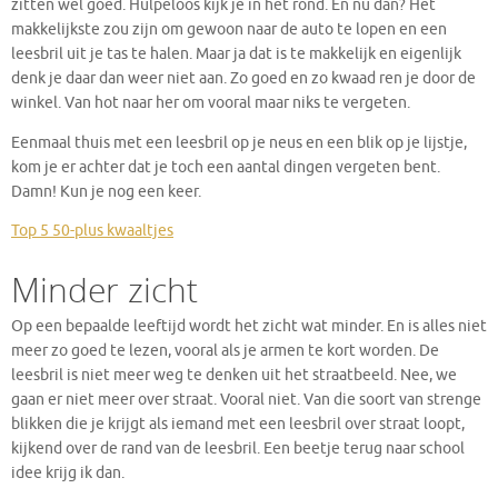
zitten wel goed. Hulpeloos kijk je in het rond. En nu dan? Het
makkelijkste zou zijn om gewoon naar de auto te lopen en een
leesbril uit je tas te halen. Maar ja dat is te makkelijk en eigenlijk
denk je daar dan weer niet aan. Zo goed en zo kwaad ren je door de
winkel. Van hot naar her om vooral maar niks te vergeten.
Eenmaal thuis met een leesbril op je neus en een blik op je lijstje,
kom je er achter dat je toch een aantal dingen vergeten bent.
Damn! Kun je nog een keer.
Top 5 50-plus kwaaltjes
Minder zicht
Op een bepaalde leeftijd wordt het zicht wat minder. En is alles niet
meer zo goed te lezen, vooral als je armen te kort worden. De
leesbril is niet meer weg te denken uit het straatbeeld. Nee, we
gaan er niet meer over straat. Vooral niet. Van die soort van strenge
blikken die je krijgt als iemand met een leesbril over straat loopt,
kijkend over de rand van de leesbril. Een beetje terug naar school
idee krijg ik dan.