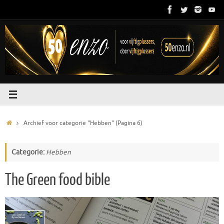
Ga
naar
de
inhoud
Home
Archief voor categorie "Hebben"
(Pagina 6)
Categorie:
Hebben
The Green food bible