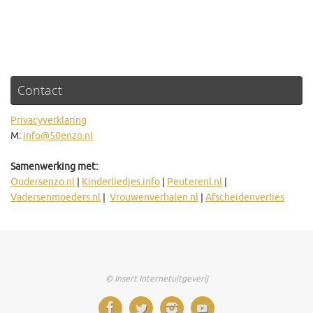
Contact
Privacyverklaring
M:
info@50enzo.nl
Samenwerking met:
Oudersenzo.nl
|
Kinderliedjes.info
|
Peuterenl.nl
|
Vadersenmoeders.nl
|
Vrouwenverhalen.nl
|
Afscheidenverlies
© Insert Internetuitgeverij