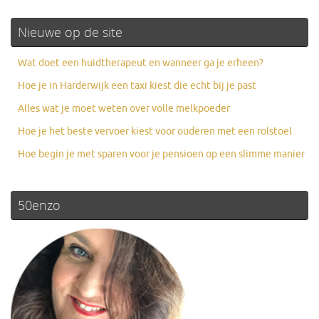
Nieuwe op de site
Wat doet een huidtherapeut en wanneer ga je erheen?
Hoe je in Harderwijk een taxi kiest die echt bij je past
Alles wat je moet weten over volle melkpoeder
Hoe je het beste vervoer kiest voor ouderen met een rolstoel
Hoe begin je met sparen voor je pensioen op een slimme manier
50enzo