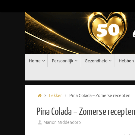
Ga
naar
de
inhoud
Ga
Home
Persoonlijk
Gezondheid
Hebben
naar
de
inhoud
Home
Lekker
Pina Colada – Zomerse recepten
Pina Colada – Zomerse recepte
Marion Middendorp