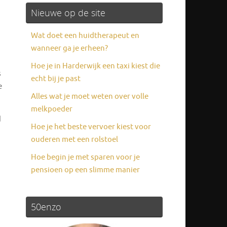
Nieuwe op de site
Wat doet een huidtherapeut en
wanneer ga je erheen?
Hoe je in Harderwijk een taxi kiest die
s
echt bij je past
e
Alles wat je moet weten over volle
melkpoeder
d
Hoe je het beste vervoer kiest voor
ouderen met een rolstoel
Hoe begin je met sparen voor je
pensioen op een slimme manier
50enzo