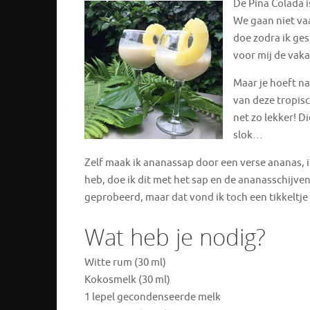
De Pina Colada 
We gaan niet vaa
doe zodra ik ges
voor mij de vaka
Maar je hoeft na
van deze tropisc
net zo lekker! D
slok…
Zelf maak ik ananassap door een verse ananas, inc
heb, doe ik dit met het sap en de ananasschijven
geprobeerd, maar dat vond ik toch een tikkeltje
Wat heb je nodig?
Witte rum (30 ml)
Kokosmelk (30 ml)
1 lepel gecondenseerde melk