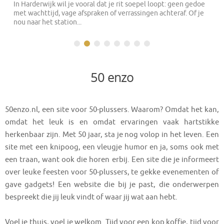
In Harderwijk wil je vooral dat je rit soepel loopt: geen gedoe
met wachttijd, vage afspraken of verrassingen achteraf. Of je
nou naar het station...
50 enzo
50enzo.nl, een site voor 50-plussers. Waarom? Omdat het kan,
omdat het leuk is en omdat ervaringen vaak hartstikke
herkenbaar zijn. Met 50 jaar, sta je nog volop in het leven. Een
site met een knipoog, een vleugje humor en ja, soms ook met
een traan, want ook die horen erbij. Een site die je informeert
over leuke feesten voor 50-plussers, te gekke evenementen of
gave gadgets! Een website die bij je past, die onderwerpen
bespreekt die jij leuk vindt of waar jij wat aan hebt.
Voel je thuis, voel je welkom. Tijd voor een kop koffie, tijd voor