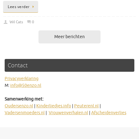
Lees verder
Wil Cats
0
Meer berichten
Contact
Privacyverklaring
M:
info@50enzo.nl
Samenwerking met:
Oudersenzo.nl
|
Kinderliedjes.info
|
Peuterenl.nl
|
Vadersenmoeders.nl
|
Vrouwenverhalen.nl
|
Afscheidenverlies