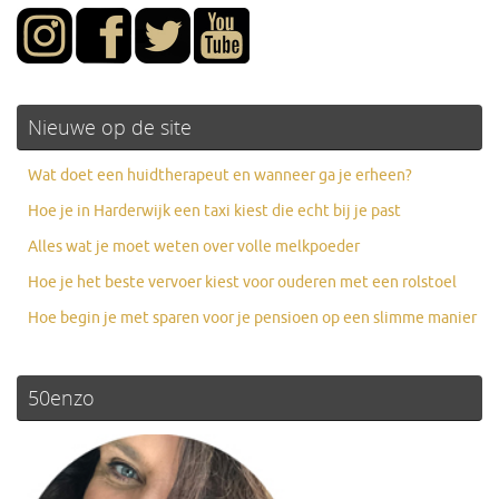
Nieuwe op de site
Wat doet een huidtherapeut en wanneer ga je erheen?
Hoe je in Harderwijk een taxi kiest die echt bij je past
Alles wat je moet weten over volle melkpoeder
Hoe je het beste vervoer kiest voor ouderen met een rolstoel
Hoe begin je met sparen voor je pensioen op een slimme manier
50enzo