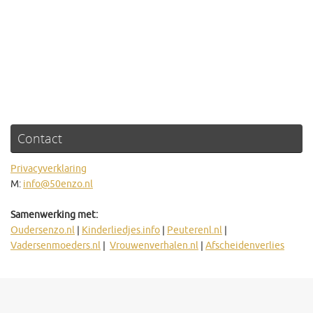
Contact
Privacyverklaring
M:
info@50enzo.nl
Samenwerking met:
Oudersenzo.nl
|
Kinderliedjes.info
|
Peuterenl.nl
|
Vadersenmoeders.nl
|
Vrouwenverhalen.nl
|
Afscheidenverlies