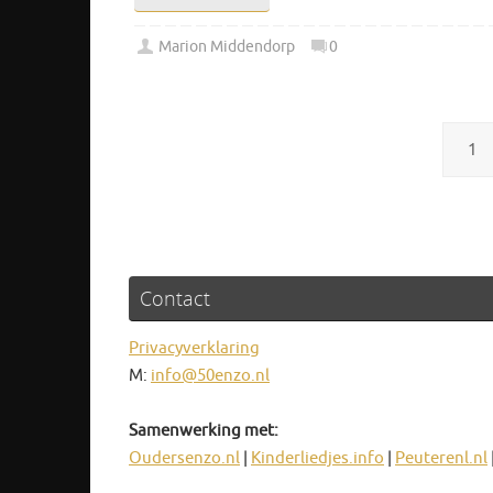
Marion Middendorp
0
1
Contact
Privacyverklaring
M:
info@50enzo.nl
Samenwerking met:
Oudersenzo.nl
|
Kinderliedjes.info
|
Peuterenl.nl