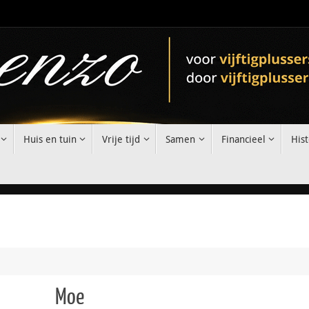
Huis en tuin
Vrije tijd
Samen
Financieel
Hist
Moe