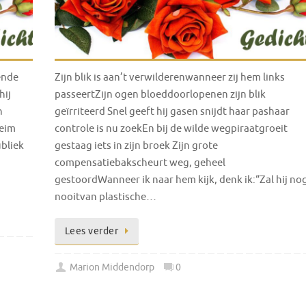
ende
Zijn blik is aan’t verwilderenwanneer zij hem links
hij
passeertZijn ogen bloeddoorlopenen zijn blik
n
geïrriteerd Snel geeft hij gasen snijdt haar pashaar
heim
controle is nu zoekEn bij de wilde wegpiraatgroeit
ubliek
gestaag iets in zijn broek Zijn grote
compensatiebakscheurt weg, geheel
gestoordWanneer ik naar hem kijk, denk ik:“Zal hij no
nooitvan plastische…
Lees verder
Marion Middendorp
0