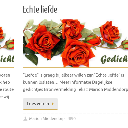
Echte liefde
pooren
“Liefde” is graag bij elkaar willen zijn“Echte liefde” is
Ik heb
kunnen loslaten… Meer informatie Dagelijkse
e route
gedichtjes Bronvermelding Tekst: Marion Middendor
e wij
Lees verder
Marion Middendorp
0