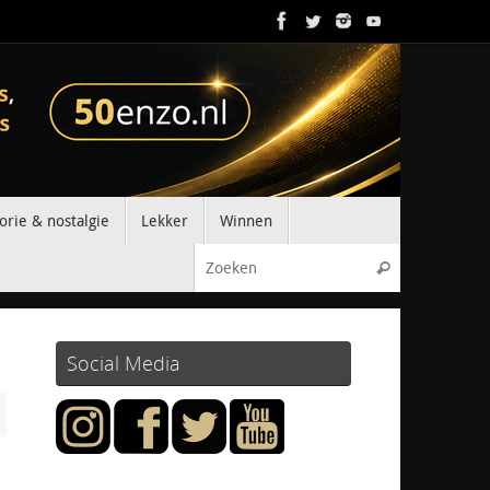
orie & nostalgie
Lekker
Winnen
Zoeken naar
Zoeken
Social Media