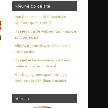
Nieuwe op de site
Wat doet een huidtherapeut en
wanneer ga je erheen?
Hoe je in Harderwijk een taxi kiest die
echt bij je past
Alles wat je moet weten over volle
melkpoeder
Hoe je het beste vervoer kiest voor
ouderen met een rolstoel
Hoe begin je met sparen voor je
pensioen op een slimme manier
50enzo