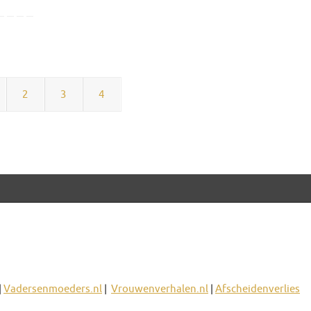
2
3
4
|
Vadersenmoeders.nl
|
Vrouwenverhalen.nl
|
Afscheidenverlies