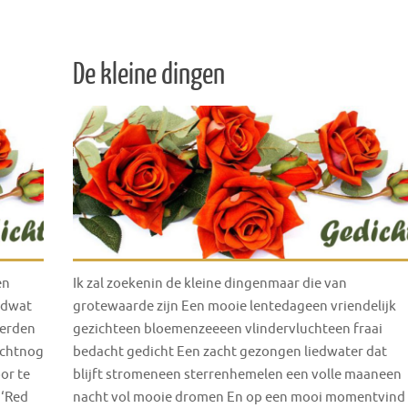
De kleine dingen
en
Ik zal zoekenin de kleine dingenmaar die van
idwat
grotewaarde zijn Een mooie lentedageen vriendelijk
werden
gezichteen bloemenzeeeen vlindervluchteen fraai
uchtnog
bedacht gedicht Een zacht gezongen liedwater dat
or te
blijft stromeneen sterrenhemelen een volle maaneen
 ‘Red
nacht vol mooie dromen En op een mooi momentvind