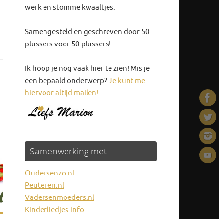
werk en stomme kwaaltjes.
Samengesteld en geschreven door 50-
plussers voor 50-plussers!
Ik hoop je nog vaak hier te zien! Mis je
een bepaald onderwerp?
Je kunt me
hiervoor altijd mailen!
Samenwerking met
Oudersenzo.nl
Peuteren.nl
Vadersenmoeders.nl
Kinderliedjes.info