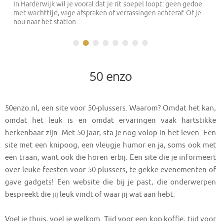
In Harderwijk wil je vooral dat je rit soepel loopt: geen gedoe
met wachttijd, vage afspraken of verrassingen achteraf. Of je
nou naar het station...
50 enzo
50enzo.nl, een site voor 50-plussers. Waarom? Omdat het kan,
omdat het leuk is en omdat ervaringen vaak hartstikke
herkenbaar zijn. Met 50 jaar, sta je nog volop in het leven. Een
site met een knipoog, een vleugje humor en ja, soms ook met
een traan, want ook die horen erbij. Een site die je informeert
over leuke feesten voor 50-plussers, te gekke evenementen of
gave gadgets! Een website die bij je past, die onderwerpen
bespreekt die jij leuk vindt of waar jij wat aan hebt.
Voel je thuis, voel je welkom. Tijd voor een kop koffie, tijd voor