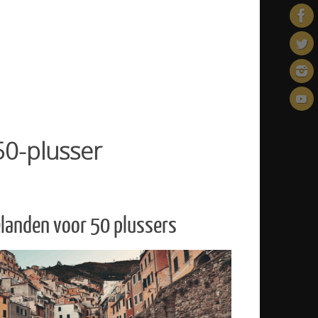
e en smakelijke recepten
50-plusser
elanden voor 50 plussers