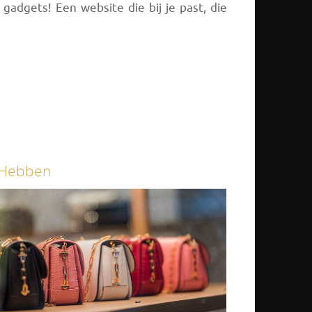
adgets! Een website die bij je past, die
Hebben
zonde levensstijl.
Gadgets en ander