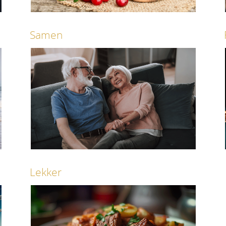
Samen
Lees verder
Vakantie, party's en andere
Samen,
vrijetijdsbestedingen.
Lekker
Lees verder