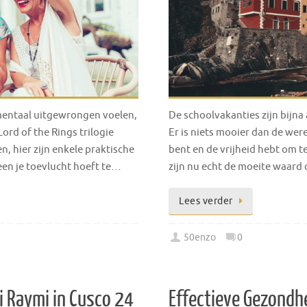
entaal uitgewrongen voelen,
De schoolvakanties zijn bijna
rd of the Rings trilogie
Er is niets mooier dan de wer
 hier zijn enkele praktische
bent en de vrijheid hebt om t
teen je toevlucht hoeft te…
zijn nu echt de moeite waard
Lees verder
50enzo
0
i Raymi in Cusco 24
Effectieve Gezondhe