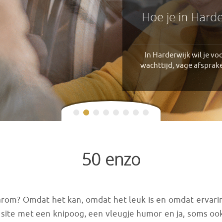
Hoe je in Harde
In Harderwijk wil je vo
wachttijd, vage afsprake
50 enzo
arom? Omdat het kan, omdat het leuk is en omdat ervari
en site met een knipoog, een vleugje humor en ja, soms oo