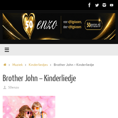
Ga
naar
de
inhoud
Home
Muziek
Kinderliedjes
Brother John – Kinderliedje
Brother John – Kinderliedje
50enzo