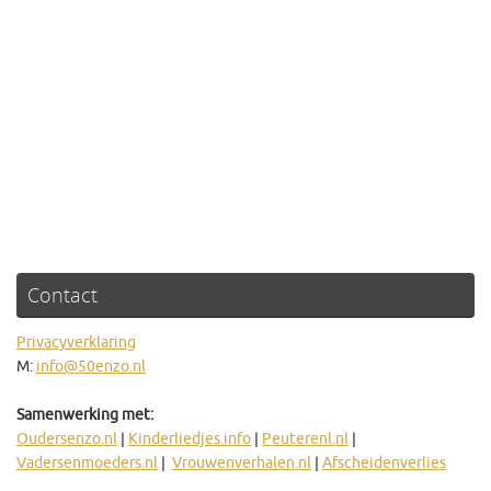
Contact
Privacyverklaring
M:
info@50enzo.nl
Samenwerking met:
Oudersenzo.nl
|
Kinderliedjes.info
|
Peuterenl.nl
|
Vadersenmoeders.nl
|
Vrouwenverhalen.nl
|
Afscheidenverlies