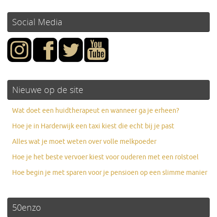
Social Media
Nieuwe op de site
Wat doet een huidtherapeut en wanneer ga je erheen?
Hoe je in Harderwijk een taxi kiest die echt bij je past
Alles wat je moet weten over volle melkpoeder
Hoe je het beste vervoer kiest voor ouderen met een rolstoel
Hoe begin je met sparen voor je pensioen op een slimme manier
50enzo