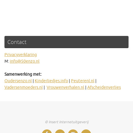
Contact
Privacyverklaring
M:
info@50enzo.nl
Samenwerking met:
Oudersenzo.nl
|
Kinderliedjes.info
|
Peuterenl.nl
|
Vadersenmoeders.nl
|
Vrouwenverhalen.nl
|
Afscheidenverlies
© Insert Internetuitgeverij