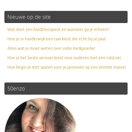
Nieuwe op de site
Wat doet een huidtherapeut en wanneer ga je erheen?
Hoe je in Harderwijk een taxi kiest die echt bij je past
Alles wat je moet weten over volle melkpoeder
Hoe je het beste vervoer kiest voor ouderen met een rolstoel
Hoe begin je met sparen voor je pensioen op een slimme manier
50enzo