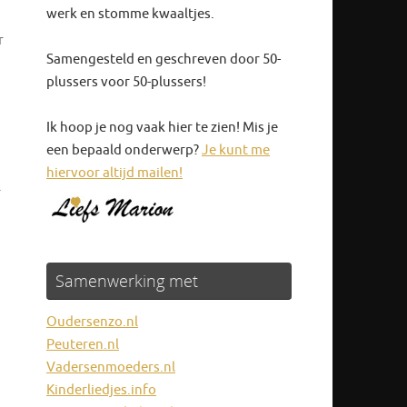
werk en stomme kwaaltjes.
r
Samengesteld en geschreven door 50-
plussers voor 50-plussers!
Ik hoop je nog vaak hier te zien! Mis je
een bepaald onderwerp?
Je kunt me
hiervoor altijd mailen!
r
Samenwerking met
Oudersenzo.nl
Peuteren.nl
Vadersenmoeders.nl
Kinderliedjes.info