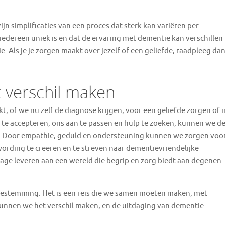
jn simplificaties van een proces dat sterk kan variëren per
 iedereen uniek is en dat de ervaring met dementie kan verschillen
e. Als je je zorgen maakt over jezelf of een geliefde, raadpleeg da
 verschil maken
t, of we nu zelf de diagnose krijgen, voor een geliefde zorgen of i
te accepteren, ons aan te passen en hulp te zoeken, kunnen we d
. Door empathie, geduld en ondersteuning kunnen we zorgen voo
rding te creëren en te streven naar dementievriendelijke
ge leveren aan een wereld die begrip en zorg biedt aan degenen
 bestemming. Het is een reis die we samen moeten maken, met
kunnen we het verschil maken, en de uitdaging van dementie