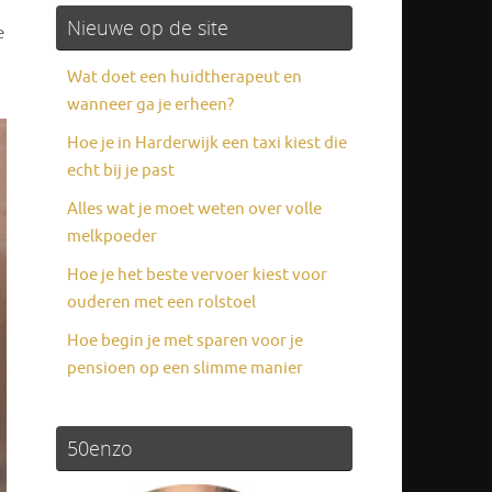
Nieuwe op de site
e
Wat doet een huidtherapeut en
wanneer ga je erheen?
Hoe je in Harderwijk een taxi kiest die
echt bij je past
Alles wat je moet weten over volle
melkpoeder
Hoe je het beste vervoer kiest voor
ouderen met een rolstoel
Hoe begin je met sparen voor je
pensioen op een slimme manier
50enzo