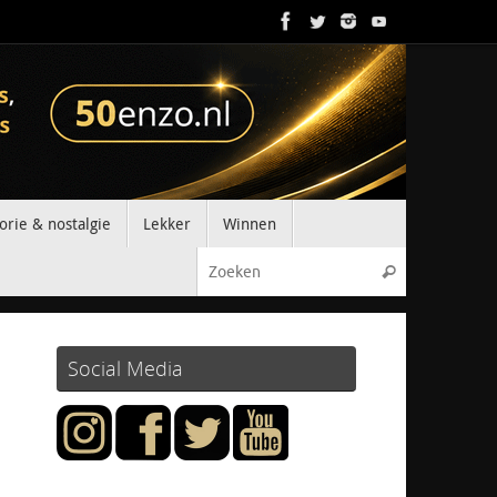
orie & nostalgie
Lekker
Winnen
Zoeken naar
Zoeken
Social Media