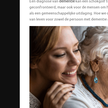
Een diagnose van
dementie
kan een schokgolf t
geconfronteerd, maar ook voor de mensen om h
als een gemeenschappelijke uitdaging. Hoe we 
van leven voor zowel de persoon met dementie a