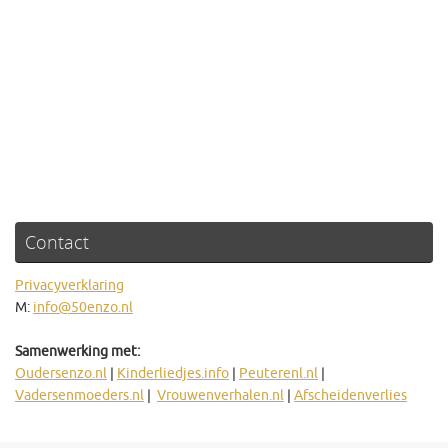
Contact
Privacyverklaring
M:
info@50enzo.nl
Samenwerking met:
Oudersenzo.nl
|
Kinderliedjes.info
|
Peuterenl.nl
|
Vadersenmoeders.nl
|
Vrouwenverhalen.nl
|
Afscheidenverlies