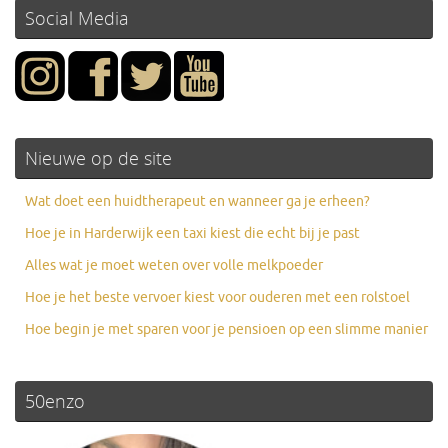
Social Media
Nieuwe op de site
Wat doet een huidtherapeut en wanneer ga je erheen?
Hoe je in Harderwijk een taxi kiest die echt bij je past
Alles wat je moet weten over volle melkpoeder
Hoe je het beste vervoer kiest voor ouderen met een rolstoel
Hoe begin je met sparen voor je pensioen op een slimme manier
50enzo