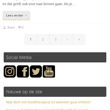
en dat geldt ook voor naar binnen gaan. Als je…
Lees verder
Karin
0
1
2
3
›
»
Social Media
Nieuwe op de site
Wat doet een huidtherapeut en wanneer ga je erheen?